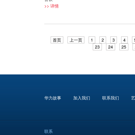
>> 详情
首页
上一页
1
2
3
4
23
24
25
华力故事
加入我们
联系我们
联系