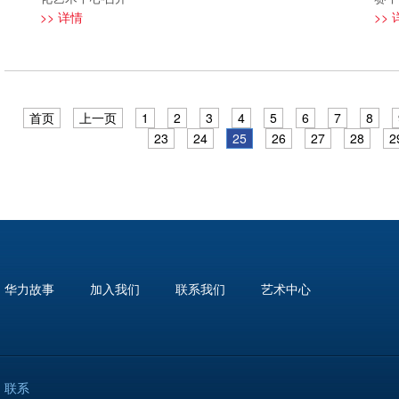
>> 详情
>>
首页
上一页
1
2
3
4
5
6
7
8
23
24
25
26
27
28
2
华力故事
加入我们
联系我们
艺术中心
联系