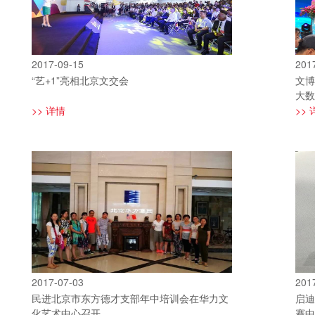
2017-09-15
201
“艺+1”亮相北京文交会
文博
大数
>> 详情
>>
2017-07-03
201
民进北京市东方德才支部年中培训会在华力文
启迪
化艺术中心召开
赛中