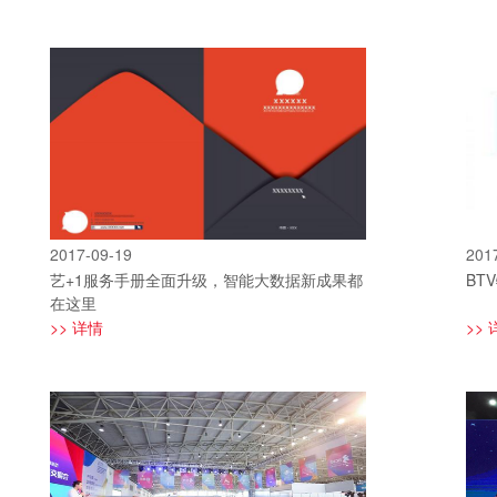
2017-09-19
201
艺+1服务手册全面升级，智能大数据新成果都
BT
在这里
>> 详情
>>