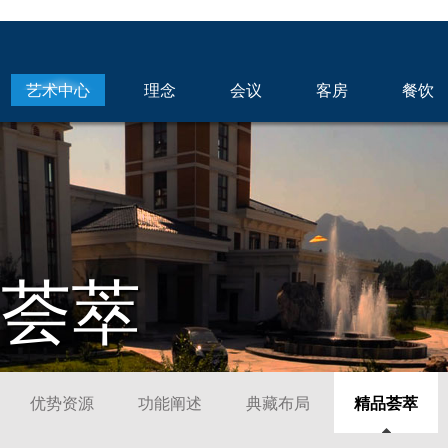
艺术中心
理念
会议
客房
餐饮
品荟萃
优势资源
功能阐述
典藏布局
精品荟萃