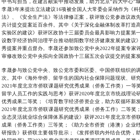
中书写担当，在建言献策中推动发展，助力北京
“四大中心”
李晟3年来提出立法建议16项被全国人大常委会采纳作为《科
法》、《安全生产法》等法律修正案，获评致公党参政议政
共计提交提案近百余件。其中《关于深化金融体制改革
打造
实验区的建议》获评区政协十三届委员会最具影响力提案第
设数字经济协同治理平台
推动朝阳数字经济健康发展的建议
秀提案并重点督办。李晟还参加致公党中央
2022年提案专
审修改致公党中央拟向全国政协十三届五次会议提交的提案
李晟参与致公党中央、致公党市委和区委、中国侨联组织的
次。其中《海外华侨、留学生的国内社会保障问题现状、研
2021年度北京市侨联课题研究优秀成果（侨务工作类）一等
留学人员工作的实践与思考》获评2020年度北京市统战理论
优秀成果二等奖；《培育数字经济侨资企业，助力双循环新
2021年度北京市侨联课题研究优秀成果（侨务工作）二等奖
业态灵活就业综合保障体系的建设》获评2021年度北京市侨
成果（侨务工作类）三等奖；《助力全市侨资（港澳）企业
研报告》获侨联主要领导批示；《发挥侨联内外结合优势，