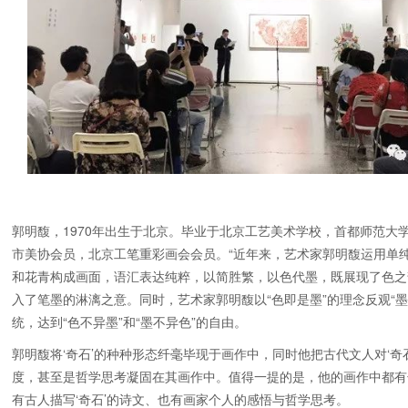
郭明馥，1970年出生于北京。毕业于北京工艺美术学校，首都师范大
市美协会员，北京工笔重彩画会会员。“
近年来，艺术家郭明馥运用单
和花青构成画面，语汇表达纯粹，以简胜繁，以色代墨，既展现了色之
入了笔墨的淋漓之意。同时，艺术家郭明馥以“色即是墨”的理念反观“墨
统，达到“色不异墨”和“墨不异色”的自由。
郭明馥将‘奇石’的种种形态纤毫毕现于画作中，同时他把古代文人对‘奇
度，甚至是哲学思考凝固在其画作中。值得一提的是，他的画作中都有
有古人描写‘奇石’的诗文、也有画家个人的感悟与哲学思考。