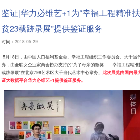
鉴证|华力必维艺+1为“幸福工程精准
贫23载跡录展”提供鉴证服务
时间：
2018-05-29
5月18日，由中国人口福利基金会、幸福工程组织工作委员会、大千当
办，由全联女企业家商会协办支持的“为了母亲的微笑——幸福工程精准
载跡录展”在北京798艺术区大千当代艺术中心举办。
此次展览由国内最
证
大数据平台华力必维艺+1提供鉴证服务。