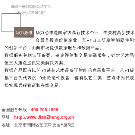
华力必维
华力必维是国家级高新技术企业、中关村高新技
会最具投资价值企业。艺+1自主研发智能硬件
的创新平台，面向市场提供数据服务和数据产品。
数据服务包括认证备案、鉴定评估和交易金融服务，针对艺术品
值三大痛点提供完美解决方案。
数据产品既有以艺+1赫菲艺术品鉴证智能信息采集平台、艺+1
集平台为代表的10余款硬件设备，也有以艺工美、艺点评为代
松实现远程鉴证和在线交易。
全国服务热线：
400-706-1808
网址：
http://www.JianZheng.org.cn
地址：北京市朝阳区望京科技园E座5层