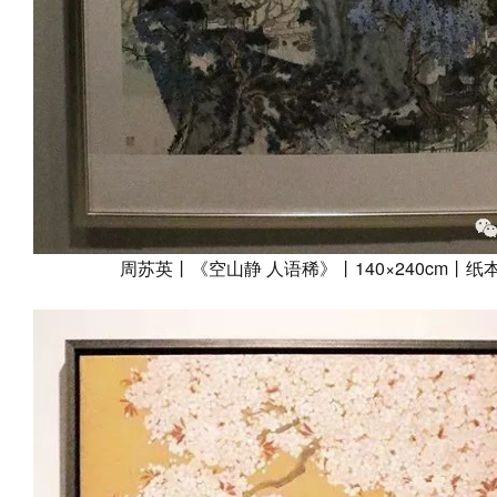
周苏英丨《空山静 人语稀》丨140×240cm丨纸