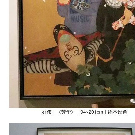
乔伟丨《芳华》丨94×201cm丨绢本设色