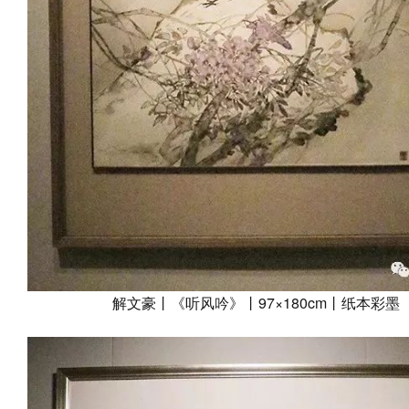
解文豪丨《听风吟》丨97×180cm丨纸本彩墨