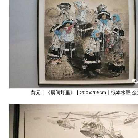
黄元丨《晨间圩里》丨200×205cm丨纸本水墨 金