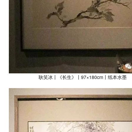
耿笑冰丨《长生》丨97×180cm丨纸本水墨