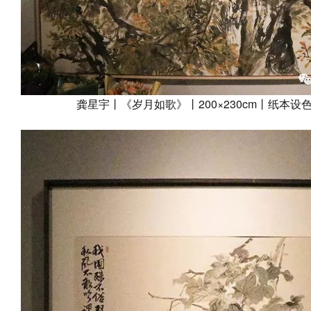
龚星宇丨《岁月如歌》丨200×230cm丨纸本设