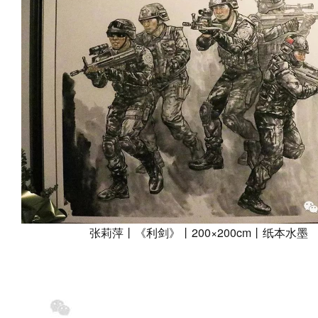
张莉萍丨《利剑》丨200×200cm丨纸本水墨