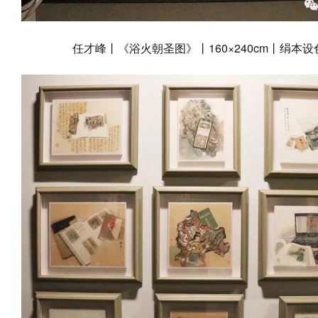
任才峰丨《浴火朝圣图》丨160×240cm丨绢本设