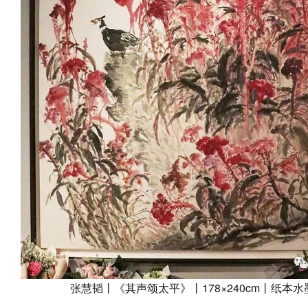
张慧韬丨《其声颂太平》丨178×240cm丨纸本水