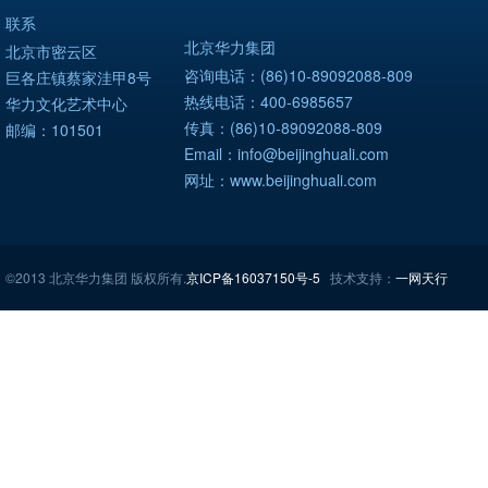
联系
北京华力集团
北京市密云区
咨询电话：(86)10-89092088-809
巨各庄镇蔡家洼甲8号
热线电话：400-6985657
华力文化艺术中心
传真：(86)10-89092088-809
邮编：101501
Email：info@beijinghuali.com
网址：www.beijinghuali.com
©2013 北京华力集团 版权所有.
京ICP备16037150号-5
技术支持：
一网天行